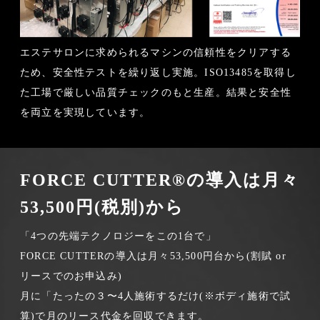
エステサロンに求められるマシンの信頼性をクリアする
ため、安全性テストを繰り返し実施。ISO13485を取得し
た工場で厳しい品質チェックのもと生産。結果と安全性
を両立を実現しています。
FORCE CUTTER®の導入は月々
53,500円(税別)から
「4つの先端テクノロジーをこの1台で」
FORCE CUTTERの導入は月々53,500円台から(割賦 or
リースでのお申込み)
月に「たったの３〜4人施術するだけ(※ボディ施術で試
算)で月のリース代金を回収できます。