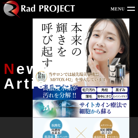
MENU
N
ews
Articles